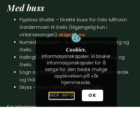
Med buss
Flyplass Shuttle – Direkte buss fra Oslo lufthavn
Gardermoen til Geilo (tilgjengelig kun i
vintersesongen)
skigeilo.no
Numedalsbussen – Buss mellom Kongsberg og
Cookies.
Geilo.
Informasjonskapsler. Vi bruker
Hallingbussen (NX 175) – Buss mellom Oslo og
informasjonskapsler for å
Geilo.
sørge for den beste mulige
Sogn og Fjordane Express – Buss mellom Førde
opplevelsen på vår
og Gol.
hjemmeside.
Skyss – Buss mellom Odda og Geilo.
MER INFO
OK
For informasjon om avganger og stoppesteder
knyttet til Geilo, besøk
entur.no