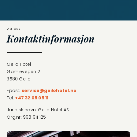
OM OSS
Kontaktinformasjon
Geilo Hotel
Gamlevegen 2
3580 Geilo
Epost:
service@geilohotel.no
Tel:
+47 32 09 05 11
Juridisk navn: Geilo Hotel AS
Org.nr: 998 911 125